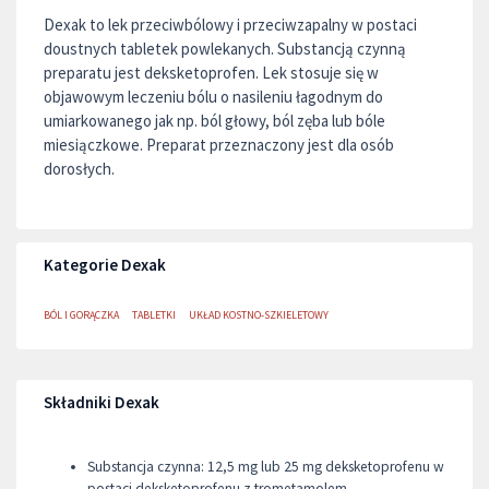
Dexak to lek przeciwbólowy i przeciwzapalny w postaci
doustnych tabletek powlekanych. Substancją czynną
preparatu jest deksketoprofen. Lek stosuje się w
objawowym leczeniu bólu o nasileniu łagodnym do
umiarkowanego jak np. ból głowy, ból zęba lub bóle
miesiączkowe. Preparat przeznaczony jest dla osób
dorosłych.
Kategorie Dexak
BÓL I GORĄCZKA
TABLETKI
UKŁAD KOSTNO-SZKIELETOWY
Składniki Dexak
Substancja czynna: 12,5 mg lub 25 mg deksketoprofenu w
postaci deksketoprofenu z trometamolem.