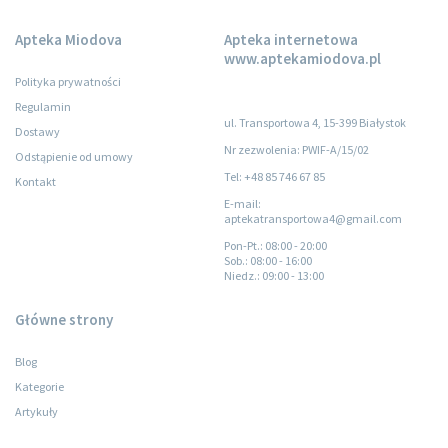
Apteka Miodova
Apteka internetowa
www.aptekamiodova.pl
Polityka prywatności
Regulamin
ul. Transportowa 4, 15-399 Białystok
Dostawy
Nr zezwolenia: PWIF-A/15/02
Odstąpienie od umowy
Tel: +48 85 746 67 85
Kontakt
E-mail:
aptekatransportowa4@gmail.com
Pon-Pt.
: 08:00 - 20:00
Sob.
: 08:00 - 16:00
Niedz.
: 09:00 - 13:00
Główne strony
Blog
Kategorie
Artykuły