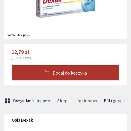
Źródło:
Gdzie po lek
12,79 zł
(
1,28 zł
/
szt.
)
Dodaj do koszyka
Wszystkie kategorie
Alergia
Apiterapia
Ból i gorączka
Opis Dexak