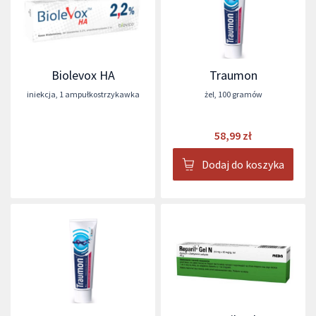
Biolevox HA
Traumon
iniekcja
,
1 ampułkostrzykawka
żel
,
100 gramów
58,99 zł
Dodaj do koszyka