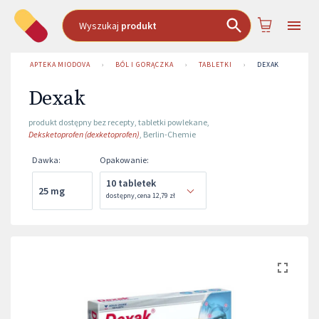
Wyszukaj
produkt
APTEKA MIODOVA
›
BÓL I GORĄCZKA
›
TABLETKI
›
DEXAK
Dexak
produkt dostępny bez recepty
,
tabletki powlekane
,
Deksketoprofen (dexketoprofen)
,
Berlin-Chemie
Dawka
:
Opakowanie
:
10 tabletek
25 mg
dostępny
,
cena
12,79 zł