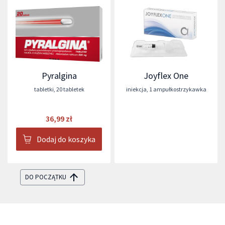
Pyralgina
Joyflex One
tabletki
,
20 tabletek
iniekcja
,
1 ampułkostrzykawka
36,99 zł
Dodaj do koszyka
DO POCZĄTKU