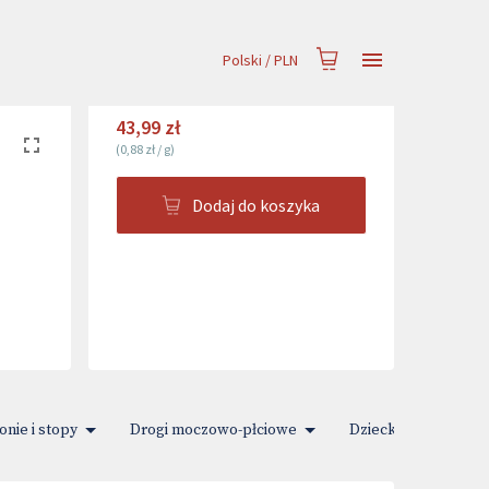
Polski
/
PLN
43,99 zł
(
0,88 zł
/
g
)
Dodaj do koszyka
onie i stopy
Drogi moczowo-płciowe
Dziecko i Mama