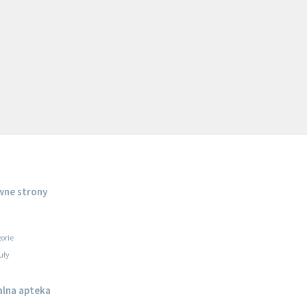
wne strony
orie
uły
alna apteka