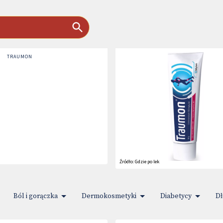
TRAUMON
Źródło:
Gdzie po lek
Ból i gorączka
Dermokosmetyki
Diabetycy
Dł