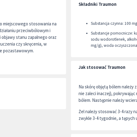
Składniki Traumon
 do miejscowego stosowania na
Substancja czynna: 100 mg
 działaniu przeciwbólowym i
Substancje pomocnicze: ka
i objawy stanu zapalnego oraz
sodu wodorotlenek, alkoho
łuczenia czy skręcenia, w
mg/g), woda oczyszczona
ie pozastawowym.
Jak stosować Traumon
Na skórę objętą bólem należy za
nie zaleci inaczej), pokrywają
bólem. Następnie należy wciera
Żel należy stosować 3-4 razy 
zwykle 3-4 tygodnie, a tępych 