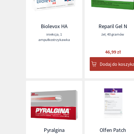
Biolevox HA
Reparil Gel N
iniekcja
,
1
żel
,
40 gramów
ampułkostrzykawka
46,99 zł
Dodaj do koszyk
Pyralgina
Olfen Patch