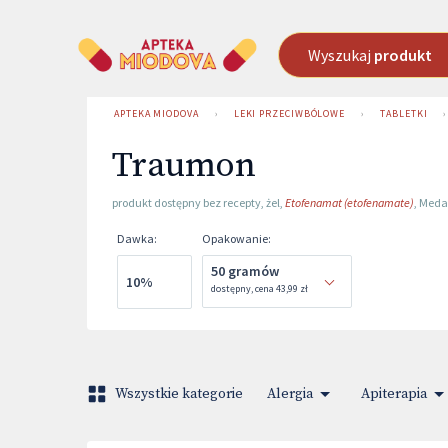
Wyszukaj
produkt
APTEKA MIODOVA
›
LEKI PRZECIWBÓLOWE
›
TABLETKI
›
Traumon
produkt dostępny bez recepty
,
żel
,
Etofenamat (etofenamate)
,
Meda
Dawka
:
Opakowanie
:
50 gramów
10%
dostępny
,
cena
43,99 zł
Wszystkie kategorie
Alergia
Apiterapia