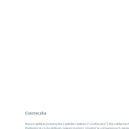
Ciasteczka
Nasza aplikacja korzysta z plików cookies ("ciasteczka") dla celów tec
Preferencje co do obsługi cookies możesz zmienić w ustawieniach swoje