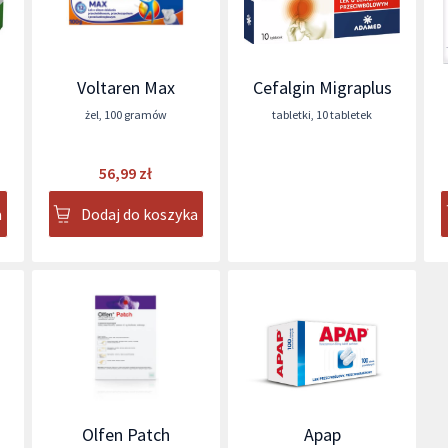
Voltaren Max
Cefalgin Migraplus
żel
,
100 gramów
tabletki
,
10 tabletek
56,99 zł
a
Dodaj do koszyka
Olfen Patch
Apap