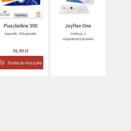
Piascledine 300
Joyflex One
kapsułki
,
30 kapsułek
iniekcja
,
1
ampułkostrzykawka
91,99 zł
Dodaj do koszyka