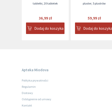
tabletki
,
20 tabletek
plaster
,
5 plastrów
36,99 zł
59,99 zł
Dodaj do koszyka
Dodaj do koszyk
Apteka Miodova
Polityka prywatności
Regulamin
Dostawy
Odstąpienie od umowy
Kontakt