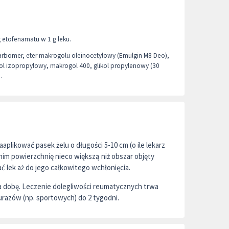
 etofenamatu w 1 g leku.
rbomer, eter makrogolu oleinocetylowy (Emulgin M8 Deo),
l izopropylowy, makrogol 400, glikol propylenowy (30
.
aplikować pasek żelu o długości 5-10 cm (o ile lekarz
c nim powierzchnię nieco większą niż obszar objęty
ć lek aż do jego całkowitego wchłonięcia.
na dobę. Leczenie dolegliwości reumatycznych trwa
urazów (np. sportowych) do 2 tygodni.