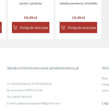
plaster
,
5 plastrów
tabletki powlekane
,
24 tabletki
59,99 zł
19,99 zł
a
Dodaj do koszyka
Dodaj do koszyka
Apteka internetowa
www.aptekamiodova.pl
Głó
Blog
ul. Transportowa 4, 15-399 Białystok
Kateg
Nr zezwolenia: PWIF-A/15/02
Artyk
Tel: +48 85 746 67 85
Leg
E-mail: aptekatransportowa4@gmail.com