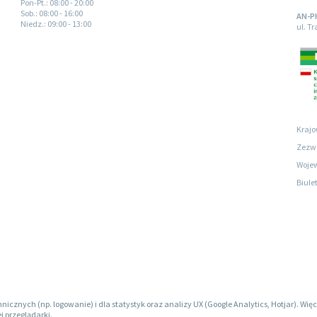
Pon-Pt.
: 08:00 - 20:00
Sob.
: 08:00 - 16:00
AN-P
Niedz.
: 09:00 - 13:00
ul. T
Krajo
Zezwo
Wojew
Biule
hnicznych (np. logowanie) i dla statystyk oraz analizy UX (Google Analytics, Hotjar). W
j przeglądarki.