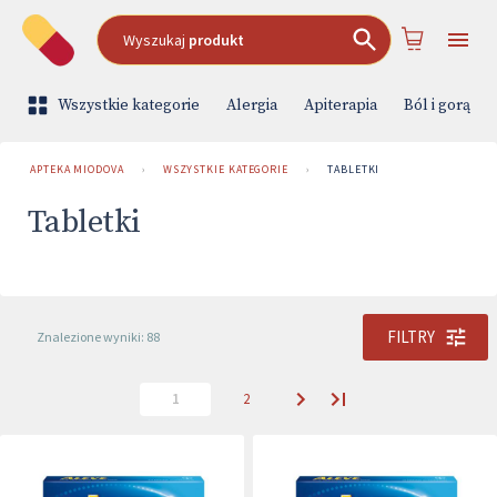
Wyszukaj
produkt
Wszystkie kategorie
Alergia
Apiterapia
Ból i gorączk
APTEKA MIODOVA
›
WSZYSTKIE KATEGORIE
›
TABLETKI
Tabletki
FILTRY
Znalezione wyniki: 88
1
2