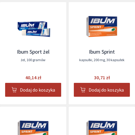
Ibum Sport żel
Ibum Sprint
żel
,
100 gramów
kapsułki
,
200 mg
,
30 kapsułek
40,14 zł
30,71 zł
Dodaj do koszyka
Dodaj do koszyka