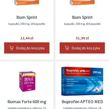
Ibum Sprint
Ibum Sprint
kapsułki
,
200 mg
,
10 kapsułek
kapsułki
,
200 mg
,
60 kapsułek
13,44 zł
51,99 zł
Dodaj do koszyka
Dodaj do koszyka
Ibumax Forte 600 mg
Ibuprofen APTEO MED
tabletki powlekane
,
600 mg
,
10
tabletki powlekane
,
200 mg
,
24