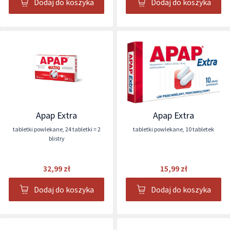
Dodaj do koszyka
Dodaj do koszyka
Apap Extra
Apap Extra
tabletki powlekane
,
24 tabletki = 2
tabletki powlekane
,
10 tabletek
blistry
32,99 zł
15,99 zł
Dodaj do koszyka
Dodaj do koszyka