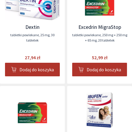
Dextin
Excedrin MigraStop
tabletki powlekane
,
25 mg
,
30
tabletki powlekane
,
250 mg + 250 mg
tabletek
+ 65 mg
,
20 tabletek
27,94 zł
52,99 zł
Dodaj do koszyka
Dodaj do koszyka