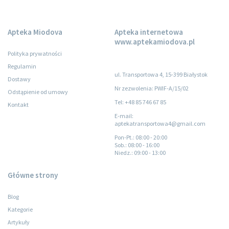
Apteka Miodova
Apteka internetowa
www.aptekamiodova.pl
Polityka prywatności
Regulamin
ul. Transportowa 4, 15-399 Białystok
Dostawy
Nr zezwolenia: PWIF-A/15/02
Odstąpienie od umowy
Tel: +48 85 746 67 85
Kontakt
E-mail:
aptekatransportowa4@gmail.com
Pon-Pt.
: 08:00 - 20:00
Sob.
: 08:00 - 16:00
Niedz.
: 09:00 - 13:00
Główne strony
Blog
Kategorie
Artykuły