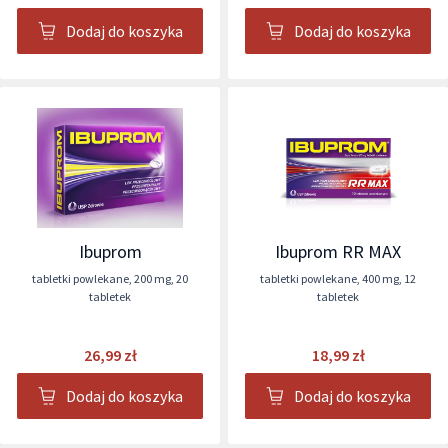
Dodaj do koszyka
Dodaj do koszyka
Ibuprom
Ibuprom RR MAX
tabletki powlekane
,
200 mg
,
20
tabletki powlekane
,
400 mg
,
12
tabletek
tabletek
26,99 zł
18,99 zł
Dodaj do koszyka
Dodaj do koszyka