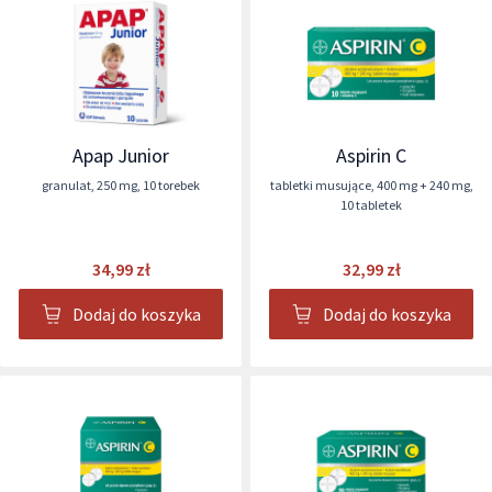
Apap Junior
Aspirin C
granulat
,
250 mg
,
10 torebek
tabletki musujące
,
400 mg + 240 mg
,
10 tabletek
34,99 zł
32,99 zł
Dodaj do koszyka
Dodaj do koszyka