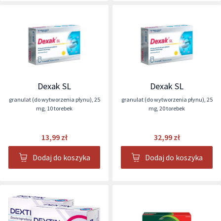
Dexak SL
Dexak SL
granulat (do wytworzenia płynu)
,
25
granulat (do wytworzenia płynu)
,
25
mg
,
10 torebek
mg
,
20 torebek
13,99 zł
32,99 zł
Dodaj do koszyka
Dodaj do koszyka