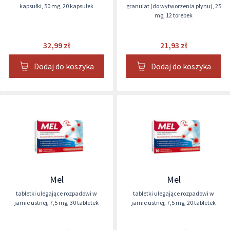
kapsułki
,
50 mg
,
20 kapsułek
granulat (do wytworzenia płynu)
,
25
mg
,
12 torebek
32,99 zł
21,93 zł
Dodaj do koszyka
Dodaj do koszyka
Mel
Mel
tabletki ulegające rozpadowi w
tabletki ulegające rozpadowi w
jamie ustnej
,
7,5 mg
,
30 tabletek
jamie ustnej
,
7,5 mg
,
20 tabletek