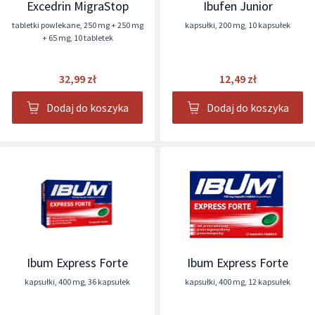
Excedrin MigraStop
Ibufen Junior
tabletki powlekane
,
250 mg + 250 mg
kapsułki
,
200 mg
,
10 kapsułek
+ 65 mg
,
10 tabletek
32,99 zł
12,49 zł
Dodaj do koszyka
Dodaj do koszyka
Ibum Express Forte
Ibum Express Forte
kapsułki
,
400 mg
,
36 kapsułek
kapsułki
,
400 mg
,
12 kapsułek