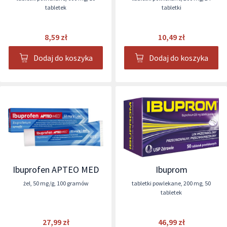
tabletek
tabletki
8,59 zł
10,49 zł
Dodaj do koszyka
Dodaj do koszyka
Ibuprofen APTEO MED
Ibuprom
żel
,
50 mg/g
,
100 gramów
tabletki powlekane
,
200 mg
,
50
tabletek
27,99 zł
46,99 zł