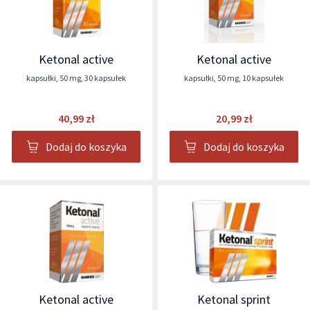
Ketonal active
Ketonal active
kapsułki
,
50 mg
,
30 kapsułek
kapsułki
,
50 mg
,
10 kapsułek
40,99 zł
20,99 zł
Dodaj do koszyka
Dodaj do koszyka
Ketonal active
Ketonal sprint