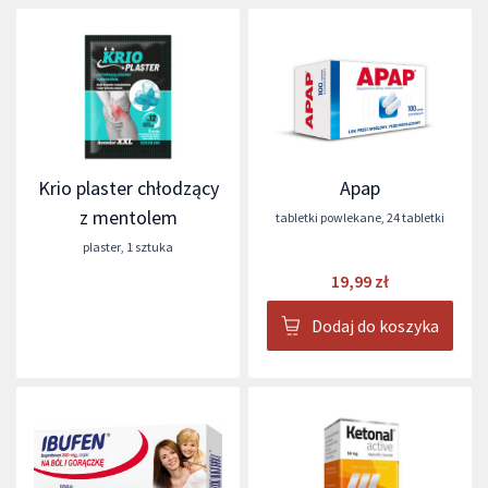
Krio plaster chłodzący
Apap
z mentolem
tabletki powlekane
,
24 tabletki
plaster
,
1 sztuka
19,99 zł
Dodaj do koszyka