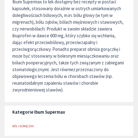
Ibum Supermax to lek dostępny bez recepty w postaci
kapsułek, stosowany doraźnie w ostrych umiarkowanych
dolegliwościach bólowych, m.in. bólu głowy (w tym w
migrenach), bólu zębów, bólach mięśniowych i stawowych,
czy nerwobólach. Produkt w swoim składzie zawiera
ibuprofen w dawce 600 mg, który szybko się wchłania,
dając efekt przeciwbólowy, przeciwzapalny i
przeciwgorączkowy. Ponadto preparat obniża gorączkę i
może być stosowany w bolesnym miesiączkowaniu oraz
bólach pooperacyjnych, także tych związanym z zabiegami
stomatologicznymi. Jest również przeznaczony do
objawowego leczenia bólu w chorobach stawów (np.
reumatoidalnym zapaleniu stawów i chorobie
zwyrodnieniowej stawów).
Kategorie Ibum Supermax
BÓL I GORĄCZKA