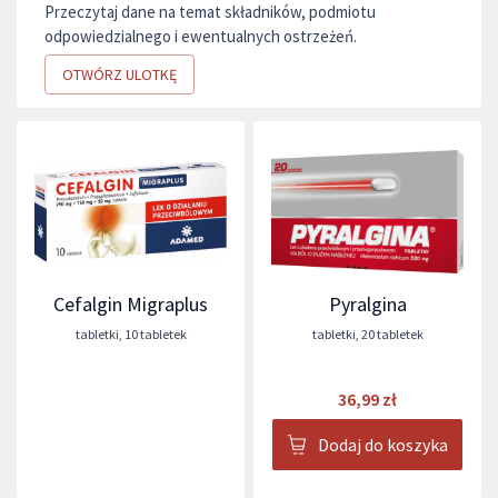
Przeczytaj dane na temat składników, podmiotu
odpowiedzialnego i ewentualnych ostrzeżeń.
OTWÓRZ ULOTKĘ
Cefalgin Migraplus
Pyralgina
tabletki
,
10 tabletek
tabletki
,
20 tabletek
36,99 zł
Dodaj do koszyka