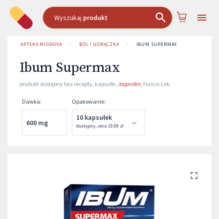
Wyszukaj
produkt
APTEKA MIODOVA
›
BÓL I GORĄCZKA
›
IBUM SUPERMAX
Ibum Supermax
produkt dostępny bez recepty
,
kapsułki
,
ibuprofen
,
Hasco-Lek
Dawka
:
Opakowanie
:
10 kapsułek
600 mg
dostępny
,
cena
19,99 zł