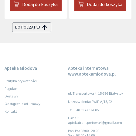
Dodaj do koszyka
Dodaj do koszyka
DO POCZĄTKU
Apteka Miodova
Apteka internetowa
www.aptekamiodova.pl
Polityka prywatności
Regulamin
ul. Transportowa 4, 15-399 Białystok
Dostawy
Nr zezwolenia: PWIF-A/15/02
Odstąpienie od umowy
Tel: +48 85 746 67 85
Kontakt
E-mail:
aptekatransportowa4@gmail.com
Pon-Pt.
: 08:00 - 20:00
Sob.
: 08:00 - 16:00