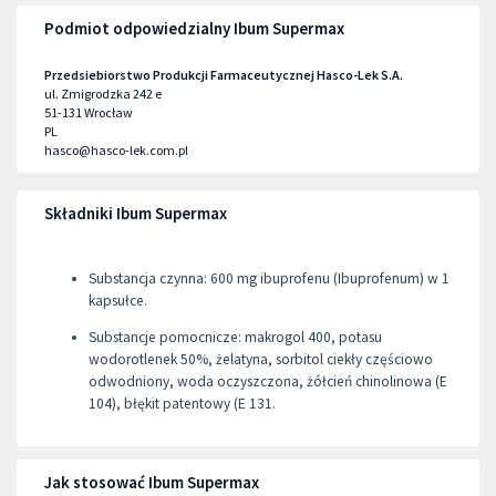
Podmiot odpowiedzialny Ibum Supermax
Przedsiebiorstwo Produkcji Farmaceutycznej Hasco-Lek S.A.
ul. Zmigrodzka 242 e
51-131
Wrocław
PL
hasco@hasco-lek.com.pl
Składniki Ibum Supermax
Substancja czynna: 600 mg ibuprofenu (Ibuprofenum) w 1
kapsułce.
Substancje pomocnicze: makrogol 400, potasu
wodorotlenek 50%, żelatyna, sorbitol ciekły częściowo
odwodniony, woda oczyszczona, żółcień chinolinowa (E
104), błękit patentowy (E 131.
Jak stosować Ibum Supermax