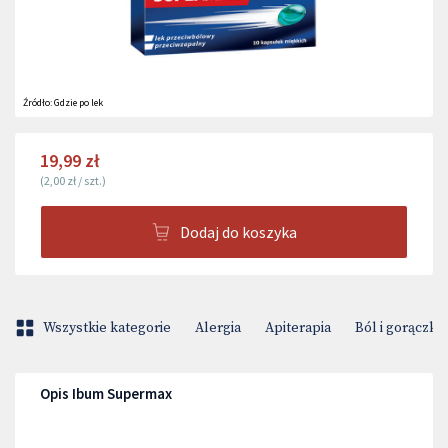
Źródło:
Gdzie po lek
19,99 zł
(
2,00 zł
/
szt.
)
Dodaj do koszyka
Wszystkie kategorie
Alergia
Apiterapia
Ból i gorączka
Opis Ibum Supermax