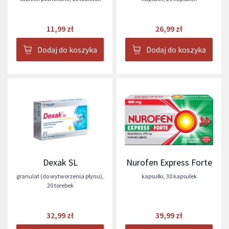
11,99 zł
26,99 zł
Dodaj do koszyka
Dodaj do koszyka
Dexak SL
Nurofen Express Forte
granulat (do wytworzenia płynu)
,
kapsułki
,
30 kapsułek
20 torebek
32,99 zł
39,99 zł