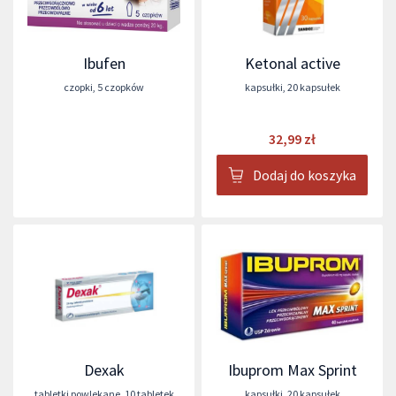
Ibufen
Ketonal active
czopki
,
5 czopków
kapsułki
,
20 kapsułek
32,99 zł
Dodaj do koszyka
Dexak
Ibuprom Max Sprint
tabletki powlekane
,
10 tabletek
kapsułki
,
20 kapsułek