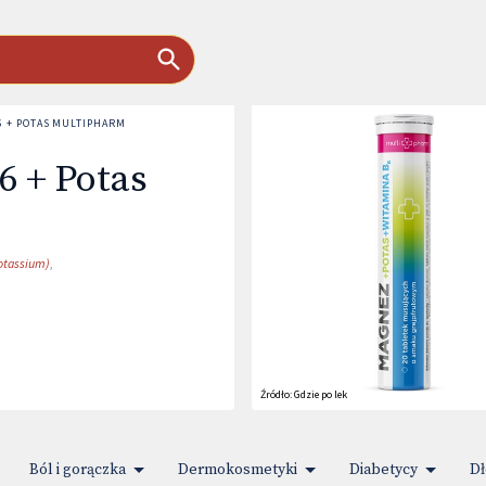
6 + POTAS MULTIPHARM
6 + Potas
otassium)
,
Źródło:
Gdzie po lek
Ból i gorączka
Dermokosmetyki
Diabetycy
Dł