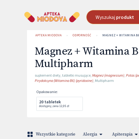
Wyszukaj
produkt
APTEKA MIODOVA
›
ODPORNOŚĆ
›
MAGNEZ + WITAMINA B
Magnez + Witamina B
Multipharm
suplement diety
,
tabletki musujące
,
Magnez (magnesium)
,
Potas (p
Pirydoksyna (Witamina B6) (pyridoxine)
,
Multipharm
Opakowanie
:
20 tabletek
dostępny
,
cena
12,05 zł
Wszystkie kategorie
Alergia
Apiterapia