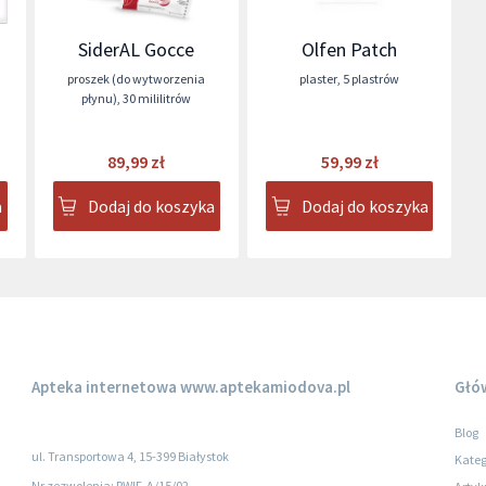
SiderAL Gocce
Olfen Patch
proszek (do wytworzenia
plaster
,
5 plastrów
płynu)
,
30 mililitrów
89,99 zł
59,99 zł
a
Dodaj do koszyka
Dodaj do koszyka
Apteka internetowa
www.aptekamiodova.pl
Głó
Blog
ul. Transportowa 4, 15-399 Białystok
Kateg
Nr zezwolenia: PWIF-A/15/02