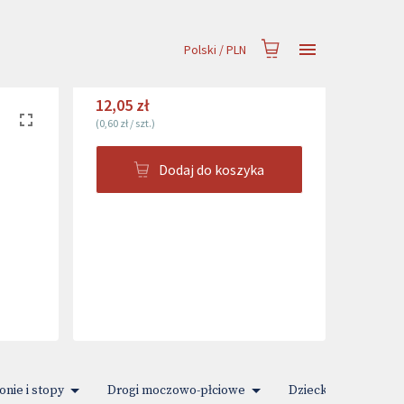
Polski
/
PLN
12,05 zł
(
0,60 zł
/
szt.
)
Dodaj do koszyka
onie i stopy
Drogi moczowo-płciowe
Dziecko i Mama