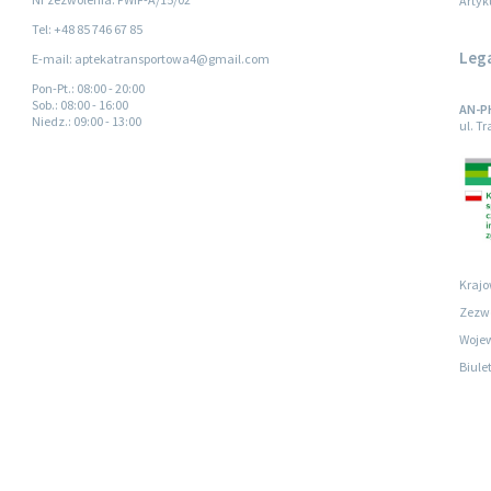
Artyk
Tel: +48 85 746 67 85
Leg
E-mail: aptekatransportowa4@gmail.com
Pon-Pt.
: 08:00 - 20:00
Sob.
: 08:00 - 16:00
AN-P
Niedz.
: 09:00 - 13:00
ul. T
Krajo
Zezwo
Wojew
Biule