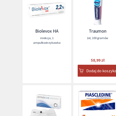
Biolevox HA
Traumon
iniekcja
,
1
żel
,
100 gramów
ampułkostrzykawka
58,99 zł
Dodaj do koszyk