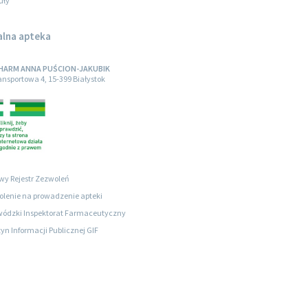
uły
alna apteka
HARM ANNA PUŚCION-JAKUBIK
ransportowa 4, 15-399 Białystok
wy Rejestr Zezwoleń
lenie na prowadzenie apteki
ódzki Inspektorat Farmaceutyczny
tyn Informacji Publicznej GIF