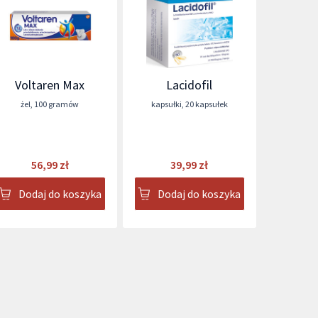
Voltaren Max
Lacidofil
żel
,
100 gramów
kapsułki
,
20 kapsułek
56,99 zł
39,99 zł
Dodaj do koszyka
Dodaj do koszyka