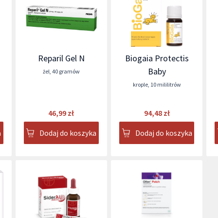
Reparil Gel N
Biogaia Protectis
Baby
żel
,
40 gramów
krople
,
10 mililitrów
46,99 zł
94,48 zł
a
Dodaj do koszyka
Dodaj do koszyka