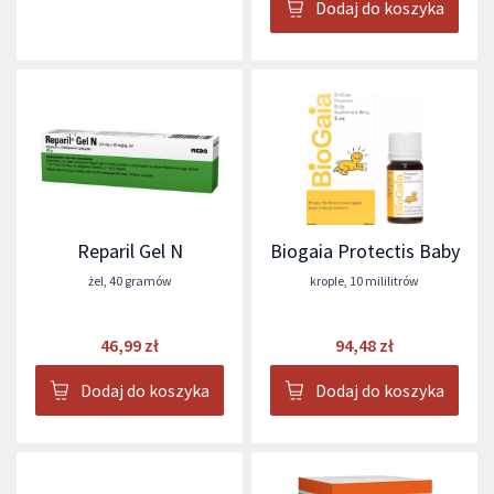
Dodaj do koszyka
Reparil Gel N
Biogaia Protectis Baby
żel
,
40 gramów
krople
,
10 mililitrów
46,99 zł
94,48 zł
Dodaj do koszyka
Dodaj do koszyka