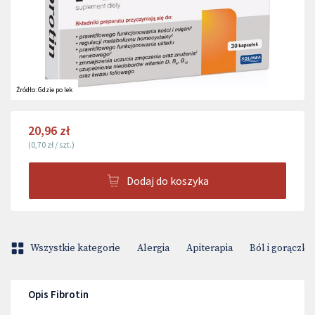
Źródło:
Gdzie po lek
20,96 zł
(
0,70 zł
/
szt.
)
Dodaj do koszyka
Wszystkie kategorie
Alergia
Apiterapia
Ból i gorączka
Opis Fibrotin