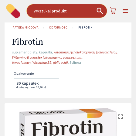
Wyszukaj
produkt
APTEKA MIODOVA
›
ODPORNOŚĆ
›
FIBROTIN
Fibrotin
suplement diety
,
kapsułki
,
Witamina D (cholekalcyferol) (colecalciferol)
,
Witamina B complex (vitaminum b compositum)
,
Kwas foliowy (Witamina B9) (folic acid)
,
Solinea
Opakowanie
:
30 kapsułek
dostępny
,
cena
20,96 zł