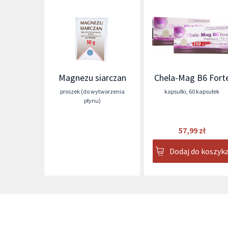
Magnezu siarczan
Chela-Mag B6 Fort
proszek (do wytworzenia
kapsułki
,
60 kapsułek
płynu)
57,99 zł
Dodaj do koszyk