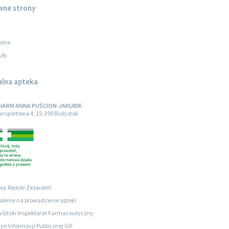
wne strony
orie
uły
alna apteka
HARM ANNA PUŚCION-JAKUBIK
ransportowa 4, 15-399 Białystok
wy Rejestr Zezwoleń
lenie na prowadzenie apteki
ódzki Inspektorat Farmaceutyczny
tyn Informacji Publicznej GIF