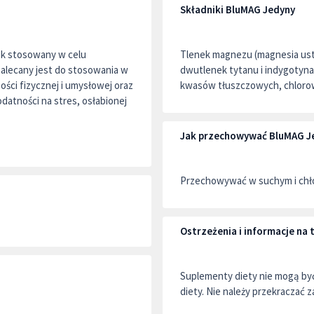
Składniki BluMAG Jedyny
ek stosowany w celu
Tlenek magnezu (magnesia usta
zalecany jest do stosowania w
dwutlenek tytanu i indygotyna
ści fizycznej i umysłowej oraz
kwasów tłuszczowych, chlorow
datności na stres, osłabionej
Jak przechowywać BluMAG J
Przechowywać w suchym i chło
Ostrzeżenia i informacje n
Suplementy diety nie mogą by
diety. Nie należy przekraczać z