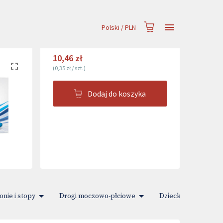
Polski
/
PLN
10,46 zł
(
0,35 zł
/
szt.
)
Dodaj do koszyka
onie i stopy
Drogi moczowo-płciowe
Dziecko i Mama