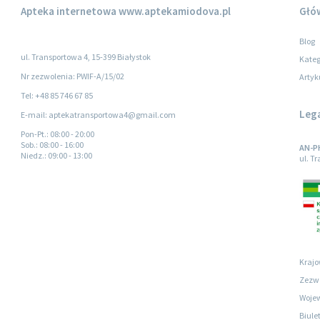
Apteka internetowa
www.aptekamiodova.pl
Głó
Blog
ul. Transportowa 4, 15-399 Białystok
Kateg
Nr zezwolenia: PWIF-A/15/02
Artyk
Tel: +48 85 746 67 85
Leg
E-mail: aptekatransportowa4@gmail.com
Pon-Pt.
: 08:00 - 20:00
Sob.
: 08:00 - 16:00
AN-P
Niedz.
: 09:00 - 13:00
ul. T
Krajo
Zezwo
Wojew
Biule