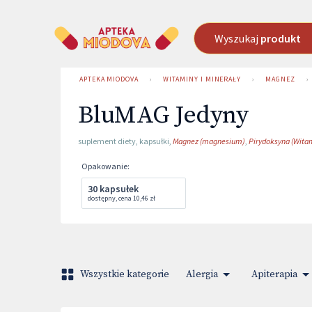
Wyszukaj
produkt
APTEKA MIODOVA
›
WITAMINY I MINERAŁY
›
MAGNEZ
›
BluMAG Jedyny
suplement diety
,
kapsułki
,
Magnez (magnesium)
,
Pirydoksyna (Witam
Opakowanie
:
30 kapsułek
dostępny
,
cena
10,46 zł
Wszystkie kategorie
Alergia
Apiterapia