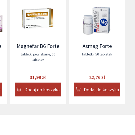
e
Magnefar B6 Forte
Asmag Forte
tabletki powlekane
,
60
tabletki
,
50 tabletek
tabletek
31,99 zł
22,76 zł
a
Dodaj do koszyka
Dodaj do koszyka