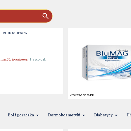
BLUMAG JEDYNY
ina B6) (pyridoxine)
,
Hasco-Lek
Źródło:
Gdzie po lek
Ból i gorączka
Dermokosmetyki
Diabetycy
Dł