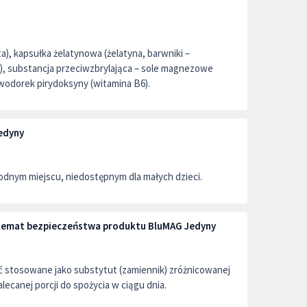
), kapsułka żelatynowa (żelatyna, barwniki –
), substancja przeciwzbrylająca – sole magnezowe
odorek pirydoksyny (witamina B6).
edyny
dnym miejscu, niedostępnym dla małych dzieci.
a temat bezpieczeństwa produktu BluMAG Jedyny
ć stosowane jako substytut (zamiennik) zróżnicowanej
alecanej porcji do spożycia w ciągu dnia.