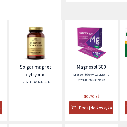
Solgar magnez
Magnesol 300
cytrynian
proszek (do wytworzenia
płynu)
,
20 saszetek
tabletki
,
60 tabletek
30,70 zł
a
Dodaj do koszyka