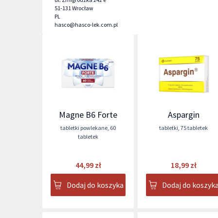
51-131
Wrocław
PL
hasco@hasco-lek.com.pl
Magne B6 Forte
Aspargin
tabletki powlekane
,
60
tabletki
,
75 tabletek
tabletek
44,99 zł
18,99 zł
Dodaj do koszyka
Dodaj do koszyk