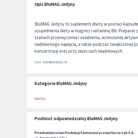
Opis BluMAG Jedyny
BluMAG Jedyny to suplement diwty w postaci kapsuł
uzupełnienia diety w magnez i witaminę B6. Preparat 
stanach przemęczenia i osłabienia, wzmożonej aktywno
nadmiernego napięcia, a także podczas zwiększonej po
koncentracji oraz przy skurczach mięśniowych.
EAN:
5904055002574
Kategorie BluMAG Jedyny
MAGNEZ
Podmiot odpowiedzialny BluMAG Jedyny
Przedsiebiorstwo Produkcji Farmaceutycznej Hasco-Lek S.A.
ul. Zmigrodzka 242 e